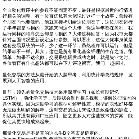
全自动化程序中的参数不能固定不变，最好是根据最近的行情进
行相关的调整。有一位百亿私募大佬说过这样一个故事，曾经有
个朋友向他要源码，他就直接拷贝给这位朋友了，这位朋友运行
了半年都是亏损的，就跑来问这个大佬，你这半年都在盈利，我
运行同样的程序怎么却是亏损的？大佬这样回答：因为我每天都
针对盘面情况重新设定运行参数。可以看出，这位大佬本身就是
这套交易系统的一环。少了这一环节，虽然程序可以运行，但是
结果却不一样。其实，这也是所有量化基金经理的生存之道。很
简单，如果不这么做，交易系统研发成功之时，就是失业之时。
各位看官有什么想法都可以在下方评论留言。我们一起探讨。
量化交易的方法从最开始的人脑思考，利用统计学总结规律，发
展到人工智能的应用。
目前，领先的量化交易技术采用深度学习（如长短期记忆
LSTM），强化学习等，后期我会制作相关视频，讲解这些技术的
具体实现。因为深度学习的模型可解释性差，模型的表现好坏都
无法做出明确的解释，这对交易的应用来说也是致命性的缺点，
所以其并没有得到广泛应用。随之更多人对这些技术的探索，能
促使其更快地成熟起来。
那量化交易是不是真的这么牛B？答案是确定的。