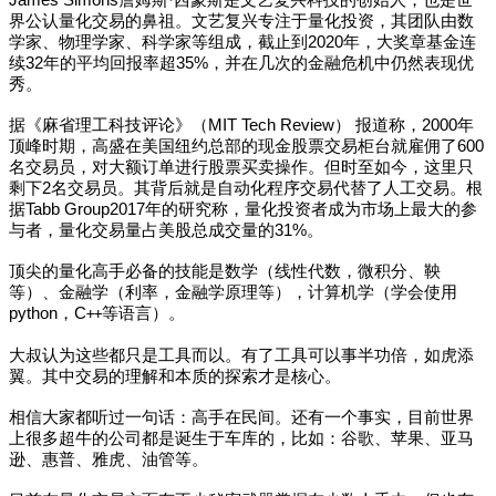
James Simons
詹姆斯·西蒙斯是文艺复兴科技的创始人，也是世
界公认量化交易的鼻祖。文艺复兴专注于量化投资，其团队由数
学家、物理学家、科学家等组成，截止到2020年，大奖章基金连
续32年的平均回报率超35%，并在几次的金融危机中仍然表现优
秀。
据《麻省理工科技评论》（MIT Tech Review） 报道称，2000年
顶峰时期，高盛在美国纽约总部的现金股票交易柜台就雇佣了600
名交易员，对大额订单进行股票买卖操作。但时至如今，这里只
剩下2名交易员。其背后就是自动化程序交易代替了人工交易。根
据Tabb Group2017年的研究称，量化投资者成为市场上最大的参
与者，量化交易量占美股总成交量的31%。
顶尖的量化高手必备的技能是数学（线性代数，微积分、鞅
等）、金融学（利率，金融学原理等），计算机学（学会使用
python，C
等语言）。
++
大叔认为这些都只是工具而以。有了工具可以事半功倍，如虎添
翼。其中交易的理解和本质的探索才是核心。
相信大家都听过一句话：高手在民间。还有一个事实，目前世界
上很多超牛的公司都是诞生于车库的，比如：谷歌、苹果、亚马
逊、惠普、雅虎、油管等。