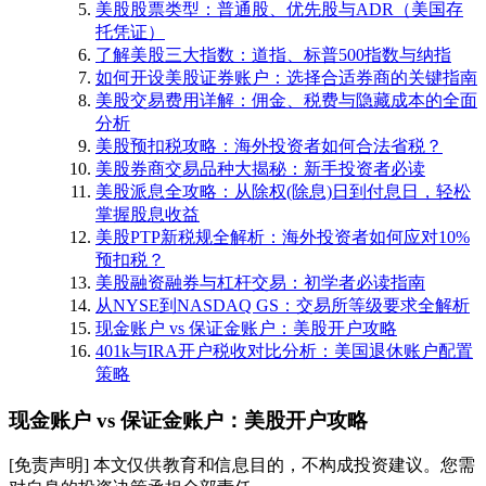
美股股票类型：普通股、优先股与ADR（美国存
托凭证）
了解美股三大指数：道指、标普500指数与纳指
如何开设美股证券账户：选择合适券商的关键指南
美股交易费用详解：佣金、税费与隐藏成本的全面
分析
美股预扣税攻略：海外投资者如何合法省税？
美股券商交易品种大揭秘：新手投资者必读
美股派息全攻略：从除权(除息)日到付息日，轻松
掌握股息收益
美股PTP新税规全解析：海外投资者如何应对10%
预扣税？
美股融资融券与杠杆交易：初学者必读指南
从NYSE到NASDAQ GS：交易所等级要求全解析
现金账户 vs 保证金账户：美股开户攻略
401k与IRA开户税收对比分析：美国退休账户配置
策略
现金账户 vs 保证金账户：美股开户攻略
[免责声明] 本文仅供教育和信息目的，不构成投资建议。您需