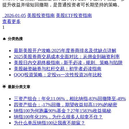
提升收益并缩短回撤期，是普通投资者可长期坚持的策略。
2026-01-05
美股投资指南
美股ETF投资指南
查看更多
1
🔥 分类热搜
最新美股开户攻略:2025年度券商排名及优缺点详解
2025美股券商交易成本全面对比：从佣金到融资利率
美股日内交易终极指南 - 新手必读 - 规则、策略与陷阱
美股融资融券与杠杆交易：初学者必读指南
QQQ投資策略：定投vs一次性投資26年比較
🌟 最新分类文章
三资产组合：年化11.06%，相比纳指-83%回撤降至-49%
四资产组合：-17%回撤，期望收益却高119%的秘密
纳指100为何跑赢90%基金？27年1583%收益揭秘
纳指100年化19%，为什么很多人却拿不住？
为什么单压纳指100让我夜不能寐？