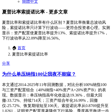
簡體中文
夏普比率索提诺比率
- 更多文章
夏普比率和索提诺比率有什么区别？夏普比率衡量总波动风
险，索提诺比率只计算下行波动——更符合投资者心理。实测
显示：资产配置使夏普比率提升13%、索提诺比率提升17%，
下行波动率从22.09%降至16.56%。
🏠
首页
夏普比率索提诺比率
分享
为什么单压纳指100让我夜不能寐？
本文通过2014-2025年11年回测数据，对比分析100%纳指100
与三资产配置组合（40%纳指+40%资产A+20%资产B）的表
现。数据显示：单压纳指虽年化收益达19.36%，但最大回
撤-33.72%、持续714天；三资产组合年化16.99%，回撤
仅-25.72%、恢复期缩短至106天。索提诺比率从0.8769提升至
1.0261，证明资产配置显著降低下行风险。季度再平衡进一步