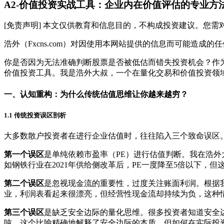
A2-价值投资实战工具：企业内在价值评估的专业方
[免责声明] 本文仅供教育和信息目的，不构成投资建议。您
浩外（Fxcns.com）对因使用本网站提供的信息而可能造成
你是否因为无法准确判断股票是否被低估而错失投资机会？作
价值投资工具。我是浩外大叔，一个在量化交易和价值投资领
一、认知重构：为什么传统估值思维让你越来越穷？
1.1 传统投资误区剖析
大多数散户投资者在进行企业估值时，往往陷入三个致命误区
第一个误区
是单纯依赖市盈率（PE）进行估值判断。我在浩
如钢铁行业在2021年供给侧改革后，PE一度降至5倍以下，
第二个误区
是忽视现金流的重要性，过度关注账面利润。根据
业，利润表看起来很漂亮，但经营性现金流却持续为负，这种
第三个误区
是缺乏安全边际的量化思维。很多投资者知道安全
吨。这个比喻精确地解释了安全边际的本质，但如何在实际投资