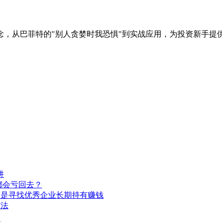
念，从巴菲特的"别人贪婪时我恐惧"到实战应用，为投资新手提
阱
都会亏回去？
而是寻找优秀企业长期持有赚钱
方法