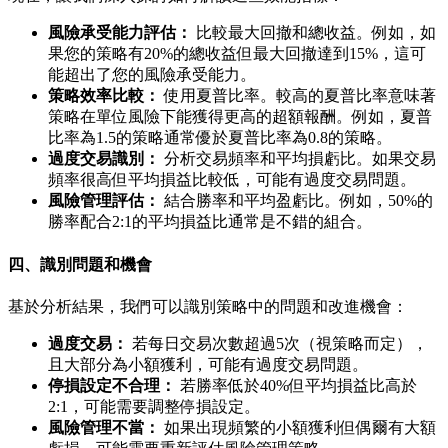
風險承受能力評估：
比較最大回撤和總收益。例如，如
果您的策略有20%的總收益但最大回撤達到15%，這可
能超出了您的風險承受能力。
策略效率比較：
使用夏普比率。較高的夏普比率意味著
策略在單位風險下能獲得更高的超額報酬。例如，夏普
比率為1.5的策略通常優於夏普比率為0.8的策略。
過度交易識別：
分析交易頻率和平均損虧比。如果交易
頻率很高但平均損益比較低，可能有過度交易問題。
風險管理評估：
結合勝率和平均盈虧比。例如，50%的
勝率配合2:1的平均損益比通常是不錯的組合。
四、識別問題和機會
基於分析結果，我們可以識別策略中的問題和改進機會：
過度交易：
若每日交易次數超過5次（視策略而定），
且大部分為小額獲利，可能有過度交易問題。
停損設定不合理：
若勝率低於40%但平均損益比高於
2:1，可能需要調整停損設定。
風險管理不當：
如果出現頻繁的小額獲利但偶爾有大額