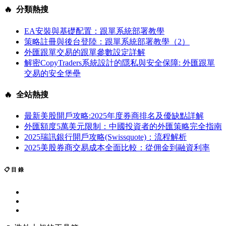
🔥 分類熱搜
EA安裝與基礎配置：跟單系統部署教學
策略註冊與後台登陸：跟單系統部署教學（2）
外匯跟單交易的跟單參數設定詳解
解密CopyTraders系統設計的隱私與安全保障: 外匯跟單
交易的安全堡壘
🔥 全站熱搜
最新美股開戶攻略:2025年度券商排名及優缺點詳解
外匯額度5萬美元限制：中國投資者的外匯策略完全指南
2025瑞訊銀行開戶攻略(Swissquote)：流程解析
2025美股券商交易成本全面比較：從佣金到融資利率
📋 目 錄