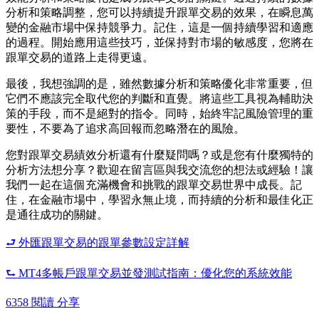
分析和策略調整，您可以持續提升跟單交易的效果，在瞬息萬
變的金融市場中保持競爭力。記住，這是一個持續學習和適應
的過程。開始應用這些技巧，並保持對市場的敏感度，您將在
跟單交易的道路上走得更遠。
最後，我想強調的是，雖然數據分析和策略優化非常重要，但
它們不應該完全取代您的判斷和直覺。將這些工具視為輔助決
策的手段，而不是絕對的指令。同時，始終牢記風險管理的重
要性，不要為了追求高回報而忽略潛在的風險。
您對跟單交易績效分析還有什麼疑問嗎？或是您有什麼獨特的
分析方法想分享？歡迎在留言區與我交流您的想法或經驗！讓
我們一起在這個充滿機會和挑戰的跟單交易世界中成長。記
住，在金融市場中，學習永無止境，而持續的分析和最佳化正
是通往成功的關鍵。
⮐ 外匯跟單交易的跟單參數設定詳解
⮑ MT4多帳戶跟單交易並發測試指南：優化您的系統效能
6358 閱讀
分享