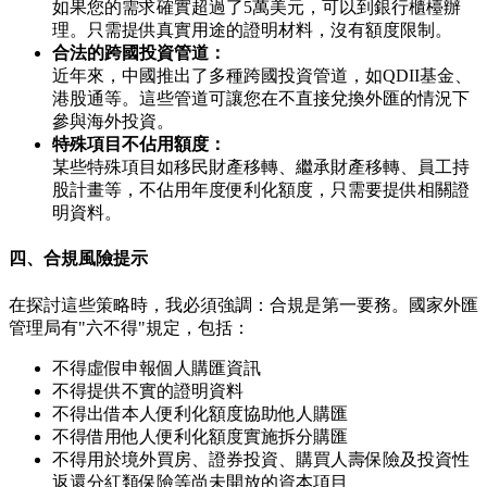
如果您的需求確實超過了5萬美元，可以到銀行櫃檯辦
理。只需提供真實用途的證明材料，沒有額度限制。
合法的跨國投資管道：
近年來，中國推出了多種跨國投資管道，如QDII基金、
港股通等。這些管道可讓您在不直接兌換外匯的情況下
參與海外投資。
特殊項目不佔用額度：
某些特殊項目如移民財產移轉、繼承財產移轉、員工持
股計畫等，不佔用年度便利化額度，只需要提供相關證
明資料。
四、合規風險提示
在探討這些策略時，我必須強調：合規是第一要務。國家外匯
管理局有"六不得"規定，包括：
不得虛假申報個人購匯資訊
不得提供不實的證明資料
不得出借本人便利化額度協助他人購匯
不得借用他人便利化額度實施拆分購匯
不得用於境外買房、證券投資、購買人壽保險及投資性
返還分紅類保險等尚未開放的資本項目