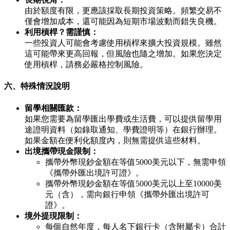
由於額度有限，更應該採取長期投資策略。頻繁交易不
僅會增加成本，還可能因為短期市場波動而錯失良機。
利用槓桿？需謹慎：
一些投資人可能會考慮使用槓桿來擴大投資規模。雖然
這可能帶來更高回報，但風險也隨之增加。如果您決定
使用槓桿，請務必嚴格控制風險。
六、特殊情況說明
留學相關匯款：
如果您需要為留學匯出學費或生活費，可以提供留學用
途證明資料（如錄取通知、學費證明等）在銀行辦理。
如果金額在便利化額度內，則無需提供這些材料。
出境攜帶現金限制：
攜帶外幣現鈔金額在等值5000美元以下，無需申領
《攜帶外匯出境許可證》。
攜帶外幣現鈔金額在等值5000美元以上至10000美
元（含），需向銀行申領《攜帶外匯出境許可
證》。
境外提現限制：
每個自然年度，每人名下銀行卡（含附屬卡）合計