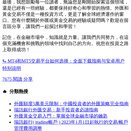
最後，我想鼓勵每一位讀者，無論您是剛開始探索這個領域，
還是已經有一些經驗，都要保持好奇心和學習的熱情。外匯和
黃金交易不僅是一種投資方式，更是了解全球經濟運作的窗
口。您有什麼關於外匯或黃金交易的經驗或疑問嗎？歡迎在留
言區分享，讓我們一起探討和學習！
記住，在金融市場中，知識就是力量。讓我們共同努力，在這
個充滿機會和挑戰的領域中找到自己的方向。祝您在投資之路
上取得成功！
⮑ MT4和MT5交易平台如何选择：全面下载指南与安卓用户
特别说明
7675 閱讀
分享
🔥 分類熱搜
外匯額度5萬美元限制：中國投資者的外匯策略完全指南
瑞訊銀行外匯交易：新手投資者必讀指南
外匯黃金交易入門：掌握全球金融市場的鑰匙
瑞訊銀行( trading帳戶 ) 2023年1月1日起執行的交易/帳戶
管理費用調整