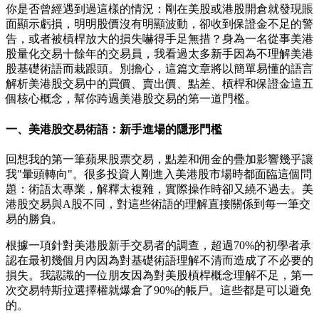
你是否曾經遇到過這樣的情況：剛在美股或港股開倉就發現賬
面顯示虧損，明明股價沒有明顯波動，卻收到保證金不足的警
告，或者被槓桿放大的損失嚇得手足無措？身為一名從事美港
股量化交易十餘年的交易員，我看過太多新手因為不理解美港
股基礎術語而栽跟頭。別擔心，這篇文章將以簡單易懂的語言
解析美港股交易中的買價、賣出價、點差、槓桿和保證金這五
個核心概念，幫你跨過美港股交易的第一道門檻。
一、美港股交易術語：新手進場的隱形門檻
回想我的第一筆蘋果股票交易，點差和佣金的疊加影響幾乎讓
我"暈頭轉向"。很多投資人剛進入美港股市場時都面臨這個問
題：術語太專業，解釋太複雜，實際操作時卻又繞不過去。美
港股交易與A股不同，對這些術語的理解直接關係到每一筆交
易的勝負。
根據一項針對美港股新手交易者的調查，超過70%的初學者承
認在最初幾個月內因為對基礎術語理解不清而造成了不必要的
損失。我認識的一位朋友因為對美股槓桿概念理解不足，第一
次交易特斯拉選擇權就爆倉了90%的帳戶。這些都是可以避免
的。