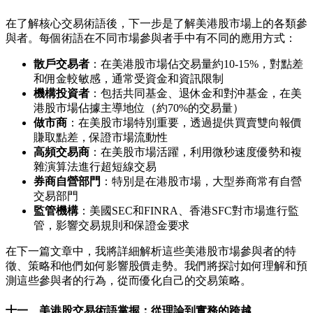
在了解核心交易術語後，下一步是了解美港股市場上的各類參
與者。每個術語在不同市場參與者手中有不同的應用方式：
散戶交易者
：在美港股市場佔交易量約10-15%，對點差
和佣金較敏感，通常受資金和資訊限制
機構投資者
：包括共同基金、退休金和對沖基金，在美
港股市場佔據主導地位（約70%的交易量）
做市商
：在美股市場特別重要，透過提供買賣雙向報價
賺取點差，保證市場流動性
高頻交易商
：在美股市場活躍，利用微秒速度優勢和複
雜演算法進行超短線交易
券商自營部門
：特別是在港股市場，大型券商常有自營
交易部門
監管機構
：美國SEC和FINRA、香港SFC對市場進行監
管，影響交易規則和保證金要求
在下一篇文章中，我將詳細解析這些美港股市場參與者的特
徵、策略和他們如何影響股價走勢。我們將探討如何理解和預
測這些參與者的行為，從而優化自己的交易策略。
十一、美港股交易術語掌握：從理論到實務的跨越