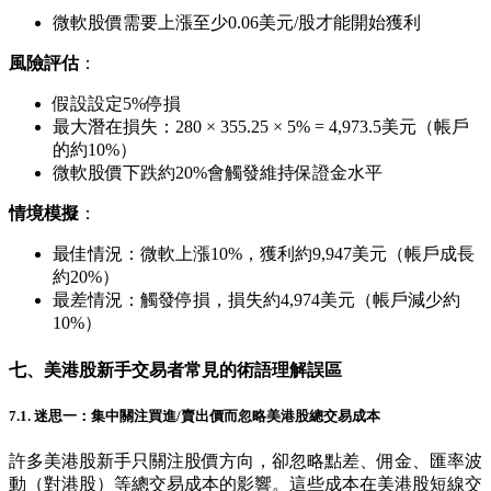
微軟股價需要上漲至少0.06美元/股才能開始獲利
風險評估
：
假設設定5%停損
最大潛在損失：280 × 355.25 × 5% = 4,973.5美元（帳戶
的約10%）
微軟股價下跌約20%會觸發維持保證金水平
情境模擬
：
最佳情況：微軟上漲10%，獲利約9,947美元（帳戶成長
約20%）
最差情況：觸發停損，損失約4,974美元（帳戶減少約
10%）
七、美港股新手交易者常見的術語理解誤區
7.1. 迷思一：集中關注買進/賣出價而忽略美港股總交易成本
許多美港股新手只關注股價方向，卻忽略點差、佣金、匯率波
動（對港股）等總交易成本的影響。這些成本在美港股短線交