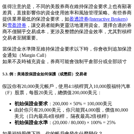
值得注意的是，不同的美股券商在維持保證金要求上也有顯著
差異，直接影響你的資金使用效率和風險管理策略。有些券商
提供業界最低的保證金要求，如
盈透證券(Interactive Brokers)
和
雪盈證券
，讓交易者能夠更靈活地運用資金。選擇合適的券
商不僅關乎交易成本，更涉及整體的保證金效率，尤其對槓桿
交易者至關重要。
當保證金水準降至維持保證金要求以下時，你會收到追加保證
金通知（Margin Call）
如果不及時補充資金，券商可能會強制平倉部分或全部頭寸
5.3. 例：美港股保證金如何保護（或懲罰）交易者
假設你有20,000美元帳戶，使用4:1槓桿買入10,000股福特汽車
（F）股票，每股20美元，總價值200,000美元：
初始保證金要求
：200,000 × 50% = 100,000美元
由於你只有20,000美元，你只能買4,000股，價值80,000
美元（日內最高4倍槓桿， 隔夜最高2倍槓桿）
初始保證金水準
：(20,000 / 80,000) × 100% = 25%
如果福特股價下跌，你的帳戶會發生什麼變化？