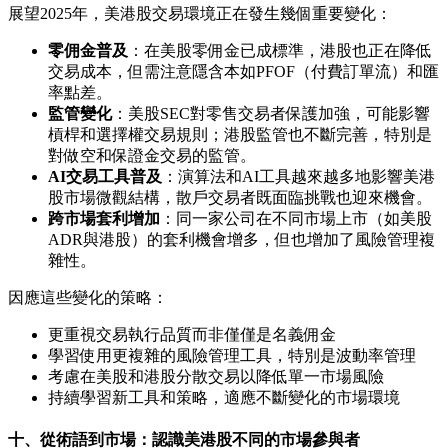
展望2025年，美港股交易環境正在發生幾個重要變化：
零佣金普及
：在美股零佣金已成標準，港股也正在降低
交易成本，但需注意隱含本如PFOF（付費訂單流）和匯
率點差。
監管變化
：美股SEC對零售交易者保護加強，可能影響
槓桿和選擇權交易規則；港股監管也不斷完善，特別是
對做空和保證金交易的監管。
AI交易工具普及
：演算法和AI工具越來越多地影響美港
股市場微觀結構，散戶交易者既面臨挑戰也迎來機會。
跨市場套利增加
：同一家公司在不同市場上市（如美股
ADR與港股）的套利機會增多，但也增加了風險管理複
雜性。
因應這些變化的策略：
更重視交易執行品質而非僅僅是名義佣金
學習使用更複雜的風險管理工具，特別是波動率管理
考慮在美股和港股分散交易以降低單一市場風險
持續學習新工具和策略，適應不斷變化的市場環境
十、從術語到市場：認識美港股不同的市場參與者