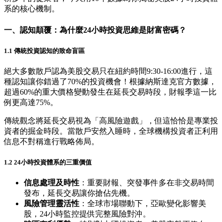
系的核心機制。
一、認知顛覆：為什麼24小時投資思維是財富密碼？
1.1 傳統投資認知的致命盲區
絕大多數散戶認為美股交易只在紐約時間9:30-16:00進行，這
種認知讓你錯過了70%的投資機會！根據納斯達克官方數據，
超過60%的重大價格變動發生在延長交易時段，財報季這一比
例更高達75%。
傳統觀念將延長交易視為「高風險遊戲」，但這恰恰是專業投
資者的掘金時段。當散戶安然入睡時，全球機構投資者正利用
信息不對稱進行戰略佈局。
1.2 24小時投資體系的三重價值
信息處理及時性
：重要財報、突發事件多在非交易時間
發布，延長交易讓你搶佔先機。
風險管理靈活性
：全球市場聯動下，亞歐變化影響美
股，24小時監控提供完整風險對沖。