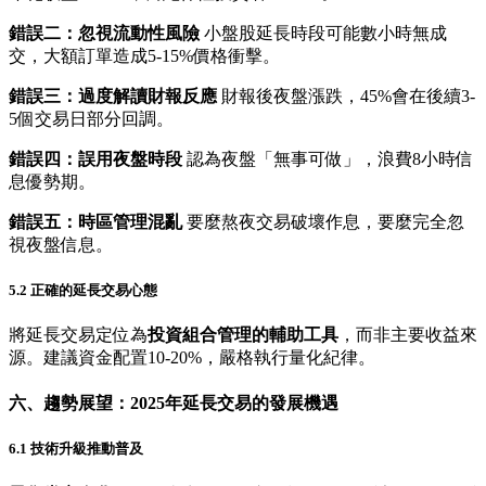
錯誤二：忽視流動性風險
小盤股延長時段可能數小時無成
交，大額訂單造成5-15%價格衝擊。
錯誤三：過度解讀財報反應
財報後夜盤漲跌，45%會在後續3-
5個交易日部分回調。
錯誤四：誤用夜盤時段
認為夜盤「無事可做」，浪費8小時信
息優勢期。
錯誤五：時區管理混亂
要麼熬夜交易破壞作息，要麼完全忽
視夜盤信息。
5.2 正確的延長交易心態
將延長交易定位為
投資組合管理的輔助工具
，而非主要收益來
源。建議資金配置10-20%，嚴格執行量化紀律。
六、趨勢展望：2025年延長交易的發展機遇
6.1 技術升級推動普及