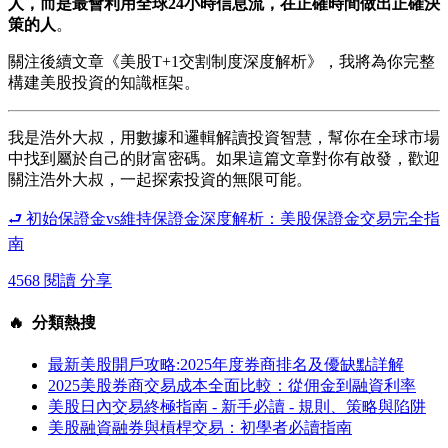
人，而是最會利用全球24小時信息流，在正確時間做出正確決
策的人
。
關注後續文章《美股T+1交割制度深度解析》，我將為你完整
構建美股投資的知識框架。
我是浩外大叔，用數據和邏輯解讀投資智慧，幫你在全球市場
中找到屬於自己的財富密碼。如果這篇文章對你有啟發，歡迎
關注浩外大叔，一起探索投資的無限可能。
⮐ 初始保證金vs維持保證金深度解析：美股保證金交易完全指
南
4568 閱讀
分享
🔥 分類熱搜
最新美股開戶攻略:2025年度券商排名及優缺點詳解
2025美股券商交易成本全面比較：從佣金到融資利率
美股日內交易終極指南 - 新手必讀 - 規則、策略與陷阱
美股融資融券與槓桿交易：初學者必讀指南