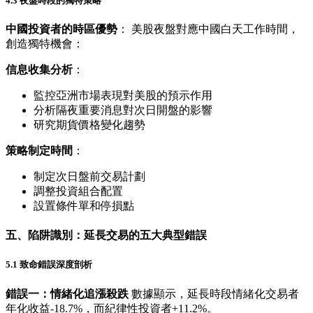
4.3 夜盤時段的獨特策略
中國投資者的時區優勢
： 美股夜盤對應中國白天工作時間，
創造獨特機會：
信息收集分析
：
監控亞洲市場表現對美股的預示作用
分析隔夜重要消息對次日開盤的影響
研究期貨價格變化趨勢
策略制定時間
：
制定次日盤前交易計劃
調整投資組合配置
設置條件單和停損點
五、陷阱識別：延長交易的五大典型錯誤
5.1 致命錯誤深度剖析
錯誤一：情緒化追漲殺跌
數據顯示，延長時段情緒化交易者
年化收益-18.7%，而紀律性投資者+11.2%。