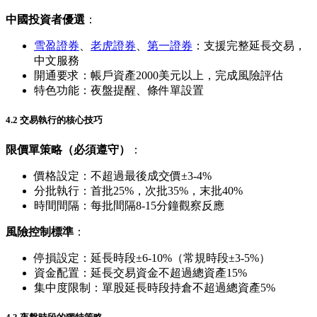
中國投資者優選
：
雪盈證券
、
老虎證券
、
第一證券
：支援完整延長交易，
中文服務
開通要求：帳戶資產2000美元以上，完成風險評估
特色功能：夜盤提醒、條件單設置
4.2 交易執行的核心技巧
限價單策略（必須遵守）
：
價格設定：不超過最後成交價±3-4%
分批執行：首批25%，次批35%，末批40%
時間間隔：每批間隔8-15分鐘觀察反應
風險控制標準
：
停損設定：延長時段±6-10%（常規時段±3-5%）
資金配置：延長交易資金不超過總資產15%
集中度限制：單股延長時段持倉不超過總資產5%