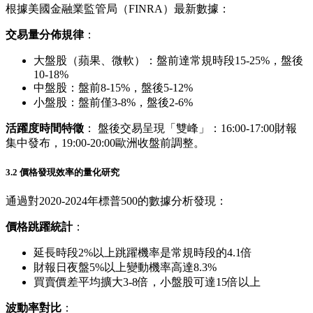
根據美國金融業監管局（FINRA）最新數據：
交易量分佈規律
：
大盤股（蘋果、微軟）：盤前達常規時段15-25%，盤後
10-18%
中盤股：盤前8-15%，盤後5-12%
小盤股：盤前僅3-8%，盤後2-6%
活躍度時間特徵
： 盤後交易呈現「雙峰」：16:00-17:00財報
集中發布，19:00-20:00歐洲收盤前調整。
3.2 價格發現效率的量化研究
通過對2020-2024年標普500的數據分析發現：
價格跳躍統計
：
延長時段2%以上跳躍機率是常規時段的4.1倍
財報日夜盤5%以上變動機率高達8.3%
買賣價差平均擴大3-8倍，小盤股可達15倍以上
波動率對比
：