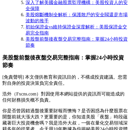
深入了解美國金融股票監理機構：美股投資人的安
全保障
美股熔斷機制全解析：保護散戶的安全閥還是市場
波動的推手
初始保證金vs維持保證金深度解析：美股保證金交
易完全指南
美股盤前盤後夜盤交易完整指南：掌握24小時投資
節奏
美股盤前盤後夜盤交易完整指南：掌握24小時投資
節奏
[免責聲明] 本文僅供教育和資訊目的，不構成投資建議。您需
對自身的投資決策負完全責任。
浩外（Fxcns.com）對因使用本網站提供的資訊而可能造成的
任何財務損失概不負責。
你是否曾因錯過盤後重要財報而懊悔？是否困惑為什麼股票在
開盤前就大漲大跌？更重要的是，你知道美股「夜盤」時段蘊
藏著巨大投資機會嗎？我是浩外大叔，一個在量化交易領域深
耕多年的從業者，今天用10年數據為你揭秘美股24小時投資體