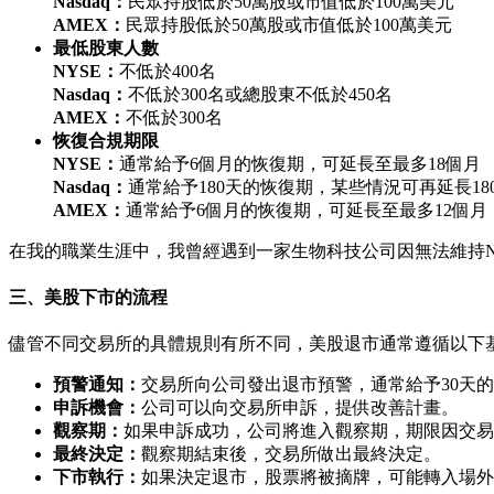
Nasdaq：
民眾持股低於50萬股或市值低於100萬美元
AMEX：
民眾持股低於50萬股或市值低於100萬美元
最低股東人數
NYSE：
不低於400名
Nasdaq：
不低於300名或總股東不低於450名
AMEX：
不低於300名
恢復合規期限
NYSE：
通常給予6個月的恢復期，可延長至最多18個月
Nasdaq：
通常給予180天的恢復期，某些情況可再延長18
AMEX：
通常給予6個月的恢復期，可延長至最多12個月
在我的職業生涯中，我曾經遇到一家生物科技公司因無法維持N
三、美股下市的流程
儘管不同交易所的具體規則有所不同，美股退市通常遵循以下
預警通知：
交易所向公司發出退市預警，通常給予30天
申訴機會：
公司可以向交易所申訴，提供改善計畫。
觀察期：
如果申訴成功，公司將進入觀察期，期限因交易
最終決定：
觀察期結束後，交易所做出最終決定。
下市執行：
如果決定退市，股票將被摘牌，可能轉入場外