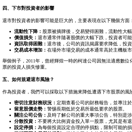
四、下市對投資者的影響
退市對投資者的影響可能是巨大的，主要表現在以下幾個方面
流動性下降：
股票被摘牌後，交易變得困難，流動性大幅
價值損失：
退市通常伴隨著股價的大幅下跌，投資者可能
資訊取得困難：
退市後，公司的資訊揭露要求降低，投資
交易成本增加：
在場外市場交易的成本通常高於主機板市
舉個例子，2011年，曾經輝煌一時的柯達公司因無法適應數位
票的投資人損失慘重。
五、如何規避退市風險？
作為投資者，我們可以採取以下措施來降低遭遇下市股票的風
密切注意財務狀況：
定期查看公司的財務報告，並專注於
留意股價走勢：
警惕長期低於交易所最低要求的股票。
關注公司公告：
及時了解公司的重大事項公告，特別是涉
分散投資：
不要將大比例資金投入單一股票，尤其是有退
設定停損：
為每個投資設定合理的停損點，限制可能的損