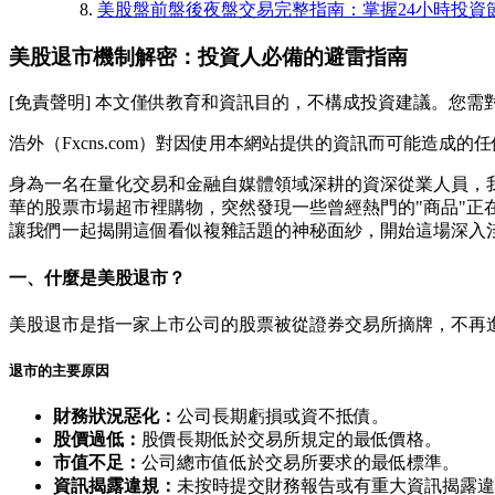
美股盤前盤後夜盤交易完整指南：掌握24小時投資
美股退市機制解密：投資人必備的避雷指南
[免責聲明] 本文僅供教育和資訊目的，不構成投資建議。您
浩外（Fxcns.com）對因使用本網站提供的資訊而可能造成
身為一名在量化交易和金融自媒體領域深耕的資深從業人員，
華的股票市場超市裡購物，突然發現一些曾經熱門的"商品"正
讓我們一起揭開這個看似複雜話題的神秘面紗，開始這場深入
一、什麼是美股退市？
美股退市是指一家上市公司的股票被從證券交易所摘牌，不再
退市的主要原因
財務狀況惡化：
公司長期虧損或資不抵債。
股價過低：
股價長期低於交易所規定的最低價格。
市值不足：
公司總市值低於交易所要求的最低標準。
資訊揭露違規：
未按時提交財務報告或有重大資訊揭露違