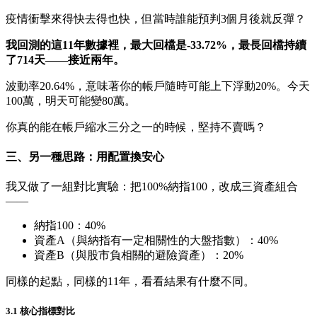
疫情衝擊來得快去得也快，但當時誰能預判3個月後就反彈？
我回測的這11年數據裡，最大回檔是-33.72%，最長回檔持續
了714天——接近兩年。
波動率20.64%，意味著你的帳戶隨時可能上下浮動20%。今天
100萬，明天可能變80萬。
你真的能在帳戶縮水三分之一的時候，堅持不賣嗎？
三、另一種思路：用配置換安心
我又做了一組對比實驗：把100%納指100，改成三資產組合
——
納指100：40%
資產A（與納指有一定相關性的大盤指數）：40%
資產B（與股市負相關的避險資產）：20%
同樣的起點，同樣的11年，看看結果有什麼不同。
3.1 核心指標對比