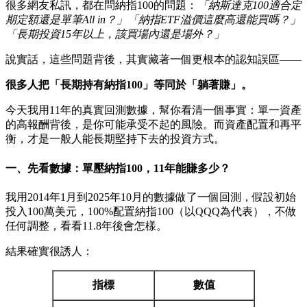
很多網友私訊，都在問納指100的問題：
「納斯達克100適合定
期定額還是單筆All in？」「納指ETF溢價這麼高還能買嗎？」
「長期投資15年以上，該買場內還是場外？」
說實話，這些問題背後，其實藏著一個更根本的認知誤區——
很多人把「長期持有納指100」等同於「躺著賺」。
今天我用11年的真實回測數據，幫你看清一個事實：單一資產
的高報酬背後，是你可能承受不起的風險。而資產配置和再平
衡，才是一般人能長期堅持下去的投資方式。
一、先看數據：單壓納指100，11年能賺多少？
我用2014年1月到2025年10月的數據做了一個回測，假設初始
投入100萬美元，100%配置納指100（以QQQ為代表），不做
任何調整，看看11.8年後會怎樣。
結果確實很誘人：
指標
數值