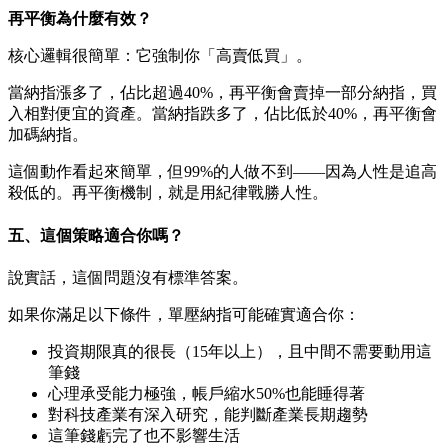
再平衡為什麼有效？
核心邏輯很簡單：它強制你「高賣低買」。
當納指漲多了，佔比超過40%，再平衡會賣掉一部分納指，買
入相對便宜的資產。當納指跌多了，佔比低於40%，再平衡會
加碼納指。
這個動作看起來簡單，但99%的人做不到——因為人性是追高
殺低的。再平衡機制，就是用紀律戰勝人性。
五、這個策略適合你嗎？
說實話，這個問題沒有標準答案。
如果你滿足以下條件，單壓納指可能確實適合你：
投資期限真的很長（15年以上），且中間不需要動用這
筆錢
心理承受能力極強，帳戶縮水50%也能睡得著
對科技產業有深入研究，能判斷產業長期趨勢
這筆錢虧完了也不影響生活