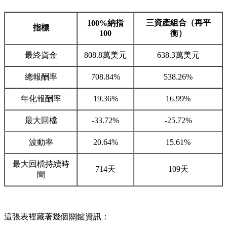
三資產組合（再平
100%納指
指標
100
衡）
最終資金
808.8萬美元
638.3萬美元
總報酬率
708.84%
538.26%
年化報酬率
19.36%
16.99%
最大回檔
-33.72%
-25.72%
波動率
20.64%
15.61%
最大回檔持續時
714天
109天
間
這張表裡藏著幾個關鍵資訊：