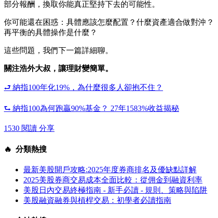
部分報酬，換取你能真正堅持下去的可能性。
你可能還在困惑：具體應該怎麼配置？什麼資產適合做對沖？
再平衡的具體操作是什麼？
這些問題，我們下一篇詳細聊。
關注浩外大叔，讓理財變簡單。
⮐ 納指100年化19%，為什麼很多人卻抱不住？
⮑ 納指100為何跑贏90%基金？ 27年1583%收益揭秘
1530 閱讀
分享
🔥 分類熱搜
最新美股開戶攻略:2025年度券商排名及優缺點詳解
2025美股券商交易成本全面比較：從佣金到融資利率
美股日內交易終極指南 - 新手必讀 - 規則、策略與陷阱
美股融資融券與槓桿交易：初學者必讀指南