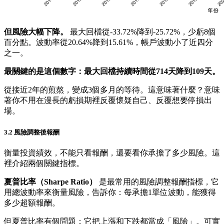
但風險大幅下降。
最大回檔從-33.72%降到-25.72%，少虧8個
百分點。波動率從20.64%降到15.61%，帳戶波動小了近四分
之一。
最關鍵的是這個數字：最大回檔持續時間從714天降到109天。
從接近2年的煎熬，變成3個多月的等待。這意味著什麼？意味
著你不用在漫長的虧損期裡反覆懷疑自己、反覆想要停損出
場。
3.2 風險調整後報酬
衡量投資績效，不能只看報酬，還要看你承擔了多少風險。這
裡介紹兩個關鍵指標。
夏普比率（Sharpe Ratio）
是最常用的風險調整報酬指標，它
用總波動率來衡量風險，告訴你：每承擔1單位波動，能獲得
多少超額報酬。
但夏普比率有個問題：它把上漲和下跌都當成「風險」。可實