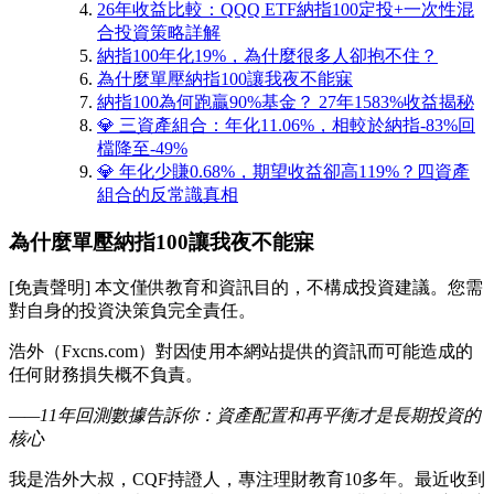
26年收益比較：QQQ ETF納指100定投+一次性混
合投資策略詳解
納指100年化19%，為什麼很多人卻抱不住？
為什麼單壓納指100讓我夜不能寐
納指100為何跑贏90%基金？ 27年1583%收益揭秘
💎 三資產組合：年化11.06%，相較於納指-83%回
檔降至-49%
💎 年化少賺0.68%，期望收益卻高119%？四資產
組合的反常識真相
為什麼單壓納指100讓我夜不能寐
[免責聲明] 本文僅供教育和資訊目的，不構成投資建議。您需
對自身的投資決策負完全責任。
浩外（Fxcns.com）對因使用本網站提供的資訊而可能造成的
任何財務損失概不負責。
——11年回測數據告訴你：資產配置和再平衡才是長期投資的
核心
我是浩外大叔，CQF持證人，專注理財教育10多年。最近收到