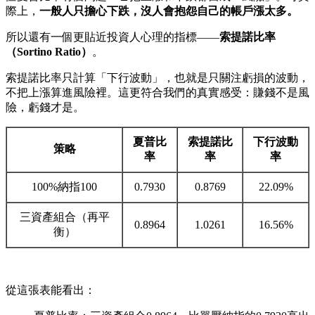
際上，
一般人只擔心下跌，沒人會抱怨自己的帳戶漲太多。
所以還有一個更貼近投資人心理的指標——
索提諾比率
（Sortino Ratio）
。
索提諾比率只計算「下行波動」，也就是只關注虧損的波動，
不把上漲算進風險裡。這更符合我們的真實感受：賺錢不是風
險，虧錢才是。
夏普比
索提諾比
下行波動
策略
率
率
率
100%納指100
0.7930
0.8769
22.09%
三資產組合（再平
0.8964
1.0261
16.56%
衡）
從這張表能看出：