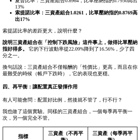
夏普比率：三資產組合0.8964，比單壓納指的0.7930高出
13%
索提諾比率：三資產組合1.0261，比單壓納指的0.8769高
出17%
索提諾比率的差距更大，說明什麼？
說明三資產組合在「控制下跌風險」這件事上，做得比單壓納
指好得多。
它的下行波動率從22.09%降到了16.56%，少了四
分之一。
換句話說：三資產組合不僅報酬的「性價比」更高，而且在你
最難受的時候（帳戶下跌時），它的表現也更穩。
四、再平衡：讓配置真正發揮作用
有人可能會問：配置好比例，然後就不管了，行不行？
我也做了這個實驗。同樣的三資產組合，一個每季再平衡一
次，另一個完全不管。
三資產（不再平
三資產（每季再平
指標
衡）
衡）